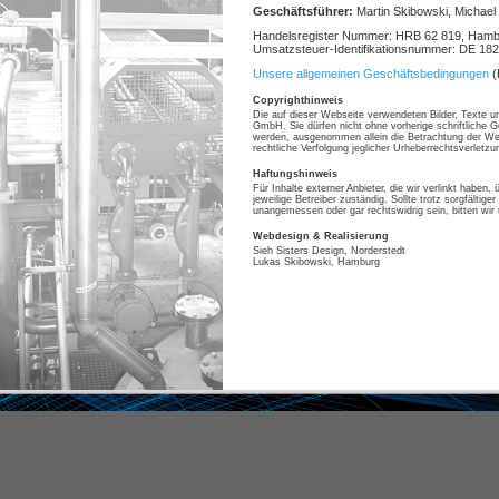
Geschäftsführer:
Martin Skibowski, Michael
Handelsregister Nummer: HRB 62 819, Ham
Umsatzsteuer-Identifikationsnummer: DE 182
Unsere allgemeinen Geschäftsbedingungen
(
Copyrighthinweis
Die auf dieser Webseite verwendeten Bilder, Texte 
GmbH. Sie dürfen nicht ohne vorherige schriftliche G
werden, ausgenommen allein die Betrachtung der We
rechtliche Verfolgung jeglicher Urheberrechtsverletzu
Haftungshinweis
Für Inhalte externer Anbieter, die wir verlinkt haben,
jeweilige Betreiber zuständig. Sollte trotz sorgfältige
unangemessen oder gar rechtswidrig sein, bitten wir 
Webdesign & Realisierung
Sieh Sisters Design, Norderstedt
Lukas Skibowski, Hamburg