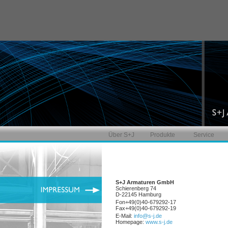
Über S+J
Produkte
Service
S+J Armaturen GmbH
Schierenberg 74
D-22145 Hamburg
Fon+49(0)40-679292-17
Fax+49(0)40-679292-19
E-Mail:
info@s-j.de
Homepage:
www.s-j.de