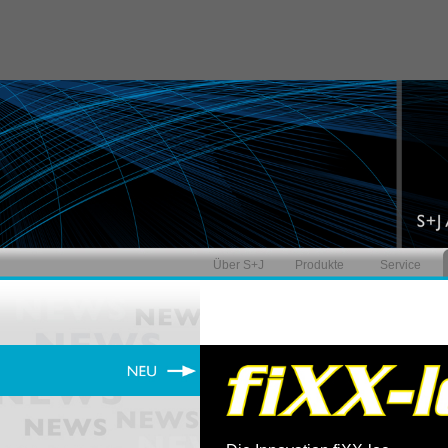
Über S+J
Produkte
Service