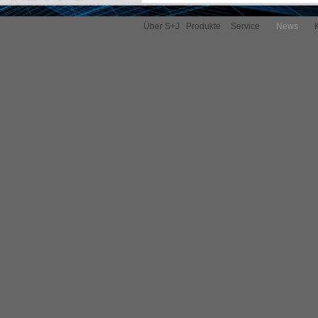
Über S+J
Produkte
Service
News