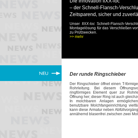
Die Innovation fiXX-loc
– der Schnell-Flansch-Verschl
Zeitsparend, sicher und zuverlä
Unser
fiXX-loc
Schnell-Flansch-Verschl
Montagelösung für das Verschließen vo
zu Prüfzwecken.
>> mehr
Der runde Ringschieber
Der Ringschieber öffnet einen T-förmig
Rohrleitung. Bei diesem Öffnungsv
ringförmiges Element quer zur Rohrle
Öffnung her; dieser Ring ist auch gleichz
In molchbaren Anlagen ermögliche
benutzbare Molchfangeinrichtung vielfä
kann diese Armatur neben Abfüllvorgäng
annähernd blasenfrei zwischen zwei Mo